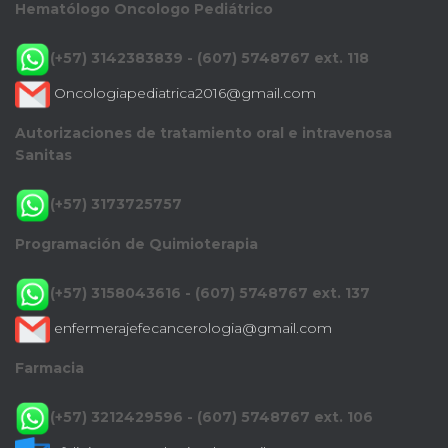
Hematólogo Oncologo Pediátrico
(+57) 3142383839 - (607) 5748767 ext. 118
Oncologiapediatrica2016@gmail.com
Autorizaciones de tratamiento oral e intravenosa
Sanitas
(+57) 3173725757
Programación de Quimioterapia
(+57) 3158043616 - (607) 5748767 ext. 137
enfermerajefecancerologia@gmail.com
Farmacia
(+57) 3212429596 - (607) 5748767 ext. 106