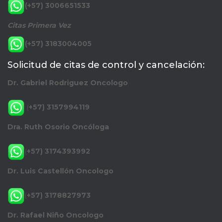
(+57) 3006651533
Citas Primera Vez
(+57) 3183004005
Solicitud de citas de control y cancelación:
Dr. Gabriel Rodriguez Oncologo
(
+57) 3157994119
Dra. Ruth Osorio Oncóloga
(
+57) 3174393992
Dr. Luis Castellón Oncologo
(
+57) 3178827973
Dr. Rafael Niño Oncologo