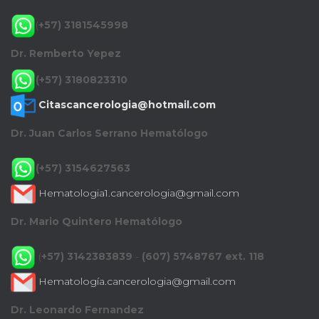
(
+57) 3181545998
Dr. Remberto Yepez
(+57) 3180823310
Citascancerologia@hotmail.com
Dr. Juan Carlos Serrano Hematólogo
(+57) 3154627563
Hematologia1.cancerologia@gmail.com
Dr. Mario Quintero Hematólogo
(
+57) 3142383839
-
(607) 5748767 ext. 118
Hematología.cancerologia@gmail.com
Dr. Leonardo Fernandez