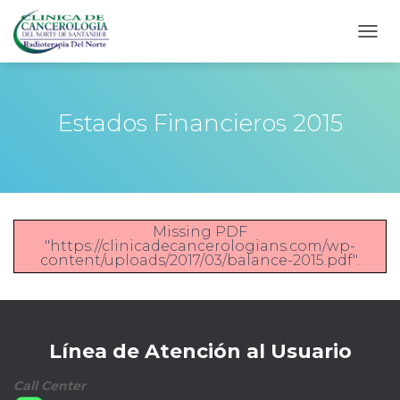
CAMB
Estados Financieros 2015
Missing PDF
"https://clinicadecancerologians.com/wp-
content/uploads/2017/03/balance-2015.pdf".
Línea de Atención al Usuario
Call Center