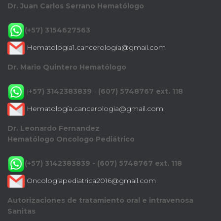
Dr. Juan Carlos Serrano Hematólogo
(+57) 3154627563
Hematologia1.cancerologia@gmail.com
Dr. Mario Quintero Hematólogo
(
+57) 3142383839
-
(607) 5748767 ext. 118
Hematología.cancerologia@gmail.com
Dr. Leonardo Fernandez
Hematólogo Oncologo Pediátrico
(+57) 3142383839 - (607) 5748767 ext. 118
Oncologiapediatrica2016@gmail.com
Autorizaciones de tratamiento oral e intravenosa
Sanitas