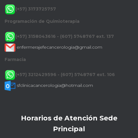
(+57) 3173725757
Programación de Quimioterapia
(+57) 3158043616 - (607) 5748767 ext. 137
enfermerajefecancerologia@gmail.com
Farmacia
(+57) 3212429596 - (607) 5748767 ext. 106
sfclinicacancerologia@hotmail.com
Horarios de Atención Sede
Principal