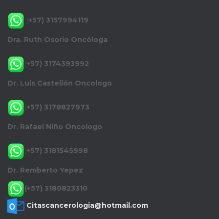
(
+57) 3157994119
Dra. Ruth Osorio Oncóloga
(
+57) 3174393992
Dr. Luis Castellón Oncologo
(
+57) 3178827973
Dr. Rafael Niño Oncologo
(
+57) 3181545998
Dr. Remberto Yepez
(+57) 3180823310
Citascancerologia@hotmail.com