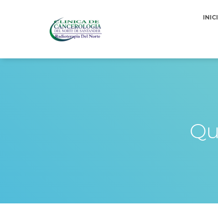
INIC
Qu