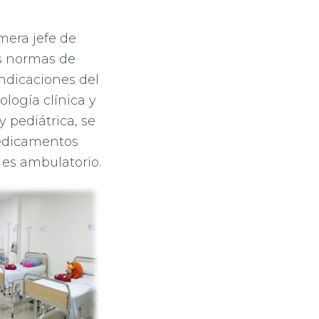
mera jefe de
s normas de
indicaciones del
logía clínica y
 pediátrica, se
medicamentos
 es ambulatorio.