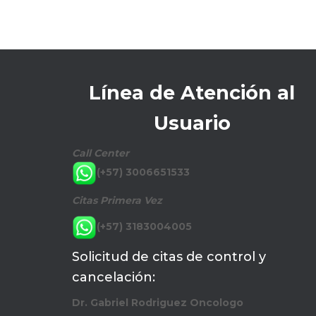
Línea de Atención al
Usuario
Call Center
(+57) 3006651533
Citas Primera Vez
(+57) 3183004005
Solicitud de citas de control y
cancelación:
Dr. Gabriel Rodriguez Oncologo