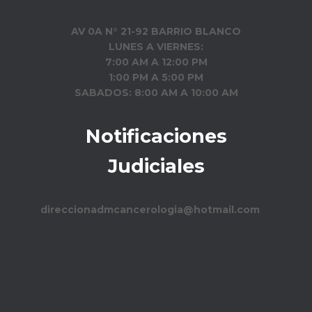
AV 0A N° 21-92 BARRIO BLANCO
LUNES A VIERNES:
7:00 AM A 12:00 PM
1:00 PM A 5:00 PM
SABADOS: 8:00 AM A 10:00 AM
Notificaciones
Judiciales
direccionadmcancerologia@hotmail.com