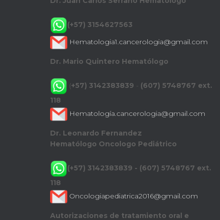
Dr. Juan Carlos Serrano Hematólogo
(+57) 3154627563
Hematologia1.cancerologia@gmail.com
Dr. Mario Quintero Hematólogo
(
+57) 3142383839
-
(607) 5748767 ext.
118
Hematología.cancerologia@gmail.com
Dr. Leonardo Fernandez
Hematólogo Oncologo Pediátrico
(+57) 3142383839 - (607) 5748767 ext.
118
Oncologiapediatrica2016@gmail.com
Autorizaciones de tratamiento oral e