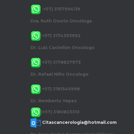
(
+57) 3157994119
Dra. Ruth Osorio Oncóloga
(
+57) 3174393992
Dr. Luis Castellón Oncologo
(
+57) 3178827973
Dr. Rafael Niño Oncologo
(
+57) 3181545998
Dr. Remberto Yepez
(+57) 3180823310
Citascancerologia@hotmail.com