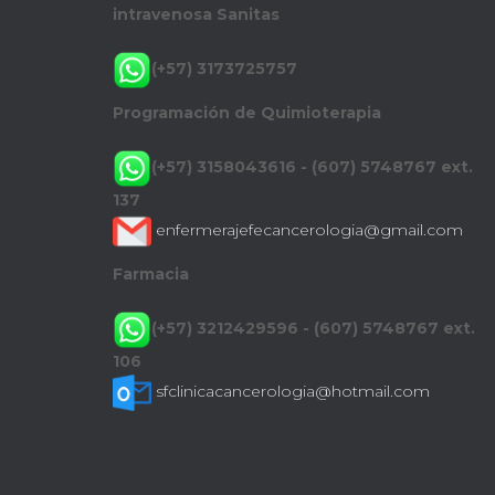
intravenosa Sanitas
(+57) 3173725757
Programación de Quimioterapia
(+57) 3158043616 - (607) 5748767 ext.
137
enfermerajefecancerologia@gmail.com
Farmacia
(+57) 3212429596 - (607) 5748767 ext.
106
sfclinicacancerologia@hotmail.com