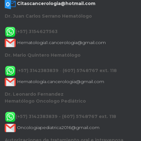
Citascancerologia@hotmail.com
Dr. Juan Carlos Serrano Hematólogo
(+57) 3154627563
Hematologia1.cancerologia@gmail.com
Dr. Mario Quintero Hematólogo
(
+57) 3142383839
-
(607) 5748767 ext. 118
Hematología.cancerologia@gmail.com
Dr. Leonardo Fernandez
Hematólogo Oncologo Pediátrico
(+57) 3142383839 - (607) 5748767 ext. 118
Oncologiapediatrica2016@gmail.com
Autorizaciones de tratamiento oral e intravenosa