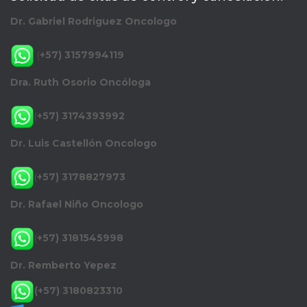
Dr. Gabriel Rodriguez Oncologo
(
+57) 3157994119
Dra. Ruth Osorio Oncóloga
(
+57) 3174393992
Dr. Luis Castellón Oncologo
(
+57) 3178827973
Dr. Rafael Niño Oncologo
(
+57) 3181545998
Dr. Remberto Yepez
(+57) 3180823310