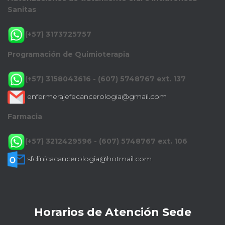
Sanitas
(+57) 3173725757
Programación de Quimioterapia
(+57) 3158043616 - (607) 5748767 ext. 137
enfermerajefecancerologia@gmail.com
Farmacia
(+57) 3212429596 - (607) 5748767 ext. 106
sfclinicacancerologia@hotmail.com
Horarios de Atención Sede