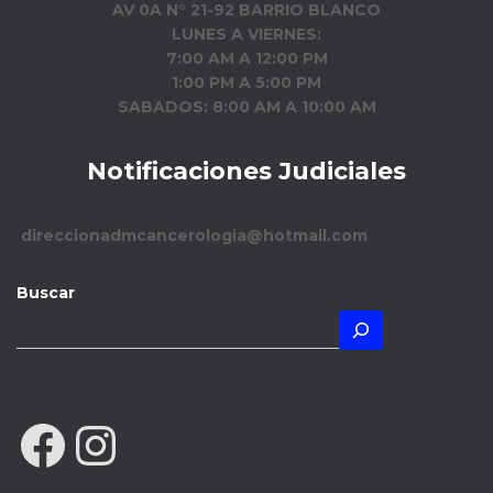
AV 0A N° 21-92 BARRIO BLANCO
LUNES A VIERNES:
7:00 AM A 12:00 PM
1:00 PM A 5:00 PM
SABADOS: 8:00 AM A 10:00 AM
Notificaciones Judiciales
direccionadmcancerologia@hotmail.com
Buscar
FACEBOOK
INSTAGRAM