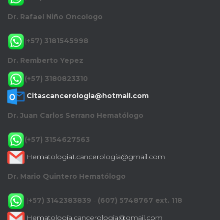
Dr. Rafael Niño Oncologo
(
+57) 3181545998
Dr. Remberto Yepez
(+57) 3180823310
Citascancerologia@hotmail.com
Dr. Juan Carlos Serrano Hematólogo
(+57) 3154627563
Hematologia1.cancerologia@gmail.com
Dr. Mario Quintero Hematólogo
(
+57) 3142383839
-
(607) 5748767 ext. 118
Hematología.cancerologia@gmail.com