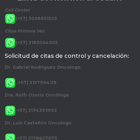
Call Center
(+57) 3006651533
Citas Primera Vez
(+57) 3183004005
Solicitud de citas de control y cancelación:
Dr. Gabriel Rodriguez Oncologo
(
+57) 3157994119
Dra. Ruth Osorio Oncóloga
(
+57) 3174393992
Dr. Luis Castellón Oncologo
(
+57) 3178827973