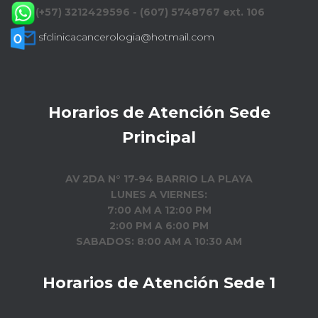
(+57) 3212429596 - (607) 5748767 ext. 106
sfclinicacancerologia@hotmail.com
Horarios de Atención Sede
Principal
AV 2DA N° 17-94 BARRIO LA PLAYA
LUNES A VIERNES:
7:00 AM A 12:00 PM
2:00 PM A 6:00 PM
SABADOS: 8:00 AM A 10:30 AM
Horarios de Atención Sede 1