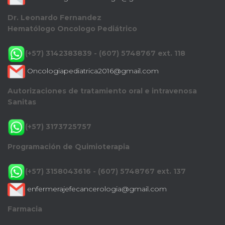
Dr. Leonardo Fernandez
Hematólogo Oncologo Pediátrico
(+57) 3142383839 - (607) 5748767 ext. 118
Oncologiapediatrica2016@gmail.com
Autorizaciones de tratamiento oral e intravenosa
Sanitas
(+57) 3173725757
Programación de Quimioterapia
(+57) 3158043616 - (607) 5748767 ext. 137
enfermerajefecancerologia@gmail.com
Farmacia