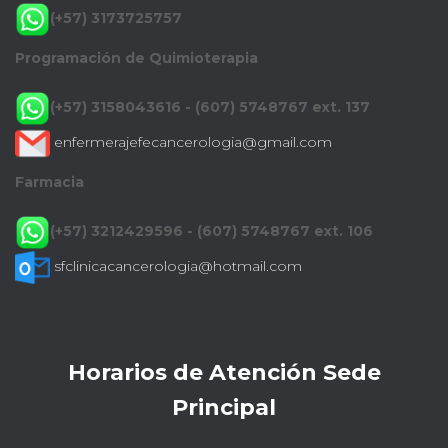
(+57) 3173725757
Programación de Quimioterapia
(+57) 3158043616 - (607) 5748767 ext. 137
enfermerajefecancerologia@gmail.com
Farmacia
(+57) 3212429596 - (607) 5748767 ext. 106
sfclinicacancerologia@hotmail.com
Horarios de Atención Sede
Principal