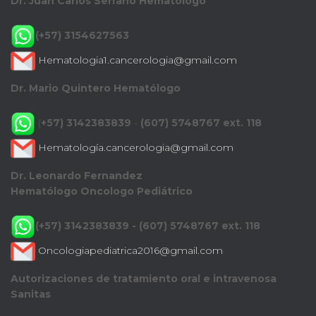
Dr. Juan Carlos Serrano Hematólogo
(+57) 3154627563
Hematologia1.cancerologia@gmail.com
Dr. Mario Quintero Hematólogo
(
+57) 3142383839
-
(607) 5748767 ext. 118
Hematología.cancerologia@gmail.com
Dr. Leonardo Fernandez
Hematólogo Oncologo Pediátrico
(+57) 3142383839 - (607) 5748767 ext. 118
Oncologiapediatrica2016@gmail.com
Autorizaciones de tratamiento oral e intravenosa
Sanitas