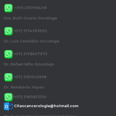
(
+57) 3157994119
Dra. Ruth Osorio Oncóloga
(
+57) 3174393992
Dr. Luis Castellón Oncologo
(
+57) 3178827973
Dr. Rafael Niño Oncologo
(
+57) 3181545998
Dr. Remberto Yepez
(+57) 3180823310
Citascancerologia@hotmail.com