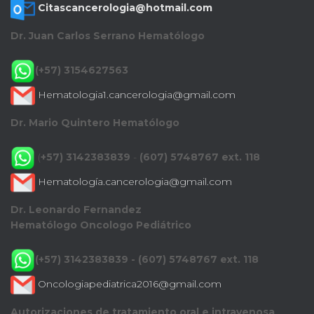
Citascancerologia@hotmail.com
Dr. Juan Carlos Serrano Hematólogo
(+57) 3154627563
Hematologia1.cancerologia@gmail.com
Dr. Mario Quintero Hematólogo
(
+57) 3142383839
-
(607) 5748767 ext. 118
Hematología.cancerologia@gmail.com
Dr. Leonardo Fernandez
Hematólogo Oncologo Pediátrico
(+57) 3142383839 - (607) 5748767 ext. 118
Oncologiapediatrica2016@gmail.com
Autorizaciones de tratamiento oral e intravenosa