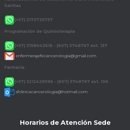
Sanitas
(+57) 3173725757
Programación de Quimioterapia
(+57) 3158043616 - (607) 5748767 ext. 137
enfermerajefecancerologia@gmail.com
Farmacia
(+57) 3212429596 - (607) 5748767 ext. 106
sfclinicacancerologia@hotmail.com
Horarios de Atención Sede